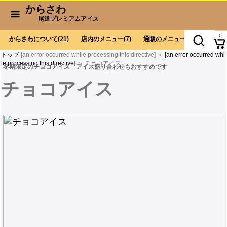
からさわ
尾道プレミアムアイス
0
からさわについて
(21)
店内のメニュー
(7)
通販のメニュー
(9)
お会計
トップ
[an error occurred while processing this directive] ＞
[an error occurred whi
le processing this directive]
＞ チョコアイス
冬期限定のチョコアイス アイス盛り合わせもおすすめです
チョコアイス