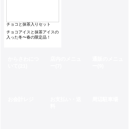
チョコと抹茶入りセット
チョコアイスと抹茶アイスの
入った冬〜春の限定品！
からさわにつ
店内のメニュ
通販のメニュ
いて
(21)
ー
(7)
ー
(9)
お会計レジ
お支払い・送
周辺駐車場
料