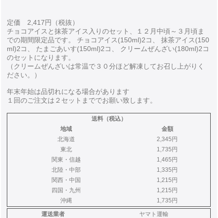
定価 2,417円（税抜）
チョコアイスと抹茶アイス入りのセット、１２月中頃～３月頃ま
での期間限定品です。 チョコアイス(150ml)2コ、 抹茶アイス(150
ml)2コ、 たまごあいす(150ml)2コ、 クリームぜんざい(180ml)2コ
のセットになります。
（クリームぜんざいは常温で３０分ほど解凍してお召し上がりく
ださい。）
年末年始は品切れになる場合があります
１回のご注文は２セットまででお願い致します。
送料（税込）
地域
金額
北海道
2,345円
東北
1,735円
関東・信越
1,465円
北陸・中部
1,335円
関西・中国
1,215円
四国・九州
1,215円
沖縄
1,735円
運送業者
ヤマト運輸