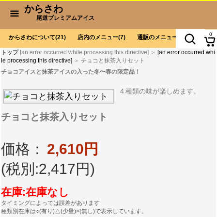
からさわ
尾道プレミアムアイス
0
からさわについて
(21)
店内のメニュー
(7)
通販のメニュー
(9)
お会計
トップ
[an error occurred while processing this directive] ＞
[an error occurred whi
le processing this directive]
＞ チョコと抹茶入りセット
チョコアイスと抹茶アイスの入った冬〜春の限定品！
４種類の味が楽しめます。
チョコと抹茶入りセット
価格：
2,610円
(税別:2,417円)
在庫:在庫なし
タイミングによっては誤差があります
種類別在庫は○(有り)△(少量)×(無し)で表示しています。