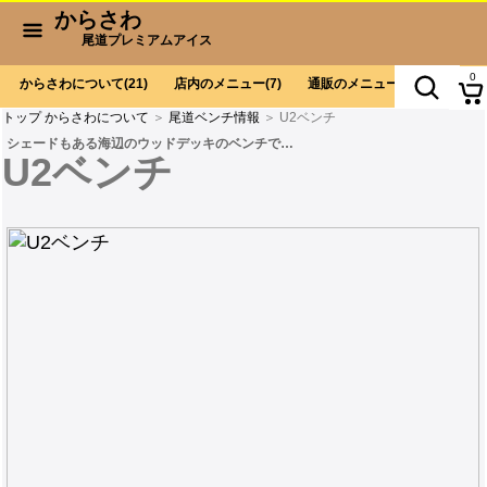
からさわ
尾道プレミアムアイス
0
からさわについて
(21)
店内のメニュー
(7)
通販のメニュー
(9)
お会計
トップ
からさわについて
＞
尾道ベンチ情報
＞ U2ベンチ
シェードもある海辺のウッドデッキのベンチで…
U2ベンチ