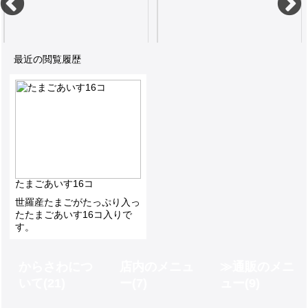
最近の閲覧履歴
人気ナンバー１ ご自宅でモナカに挟んでお召し上がりください
人気ナンバー２ ご自宅でモナカに挟んでお召し上がりください
たまごあいす16コ
世羅産たまごがたっぷり入っ
たたまごあいす16コ入りで
す。
からさわにつ
店内のメニュ
通販のメニ
いて
(21)
ー
(7)
ュー
(9)