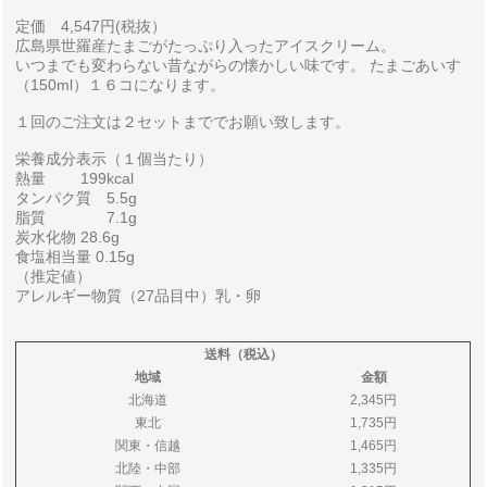
定価 4,547円(税抜）
広島県世羅産たまごがたっぷり入ったアイスクリーム。
いつまでも変わらない昔ながらの懐かしい味です。 たまごあいす
（150ml）１６コになります。
１回のご注文は２セットまででお願い致します。
栄養成分表示（１個当たり）
熱量 199kcal
タンパク質 5.5g
脂質 7.1g
炭水化物 28.6g
食塩相当量 0.15g
（推定値）
アレルギー物質（27品目中）乳・卵
送料（税込）
地域
金額
北海道
2,345円
東北
1,735円
関東・信越
1,465円
北陸・中部
1,335円