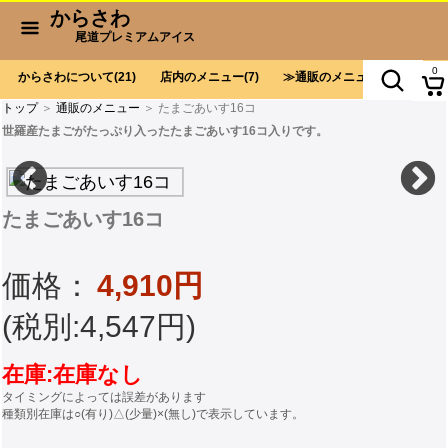
からさわ
尾道プレミアムアイス
0
からさわについて
(21)
店内のメニュー
(7)
通販のメニュー
(9)
お会
トップ
＞
通販のメニュー
＞ たまごあいす16コ
世羅産たまごがたっぷり入ったたまごあいす16コ入りです。
たまごあいす16コ
価格：
4,910円
(税別:4,547円)
在庫:在庫なし
タイミングによっては誤差があります
種類別在庫は○(有り)△(少量)×(無し)で表示しています。