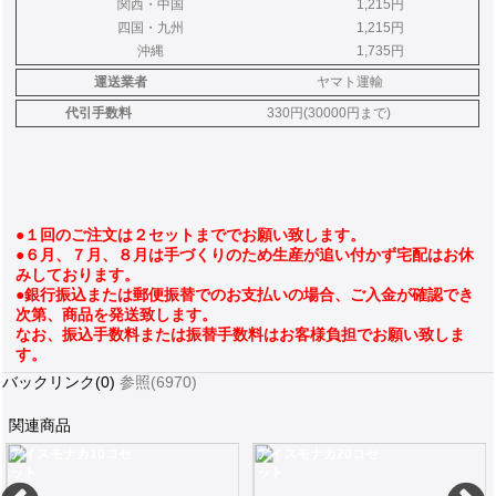
関西・中国
1,215円
四国・九州
1,215円
沖縄
1,735円
運送業者
ヤマト運輸
代引手数料
330円(30000円まで)
●１回のご注文は２セットまででお願い致します。
●６月、７月、８月は手づくりのため生産が追い付かず宅配はお休
みしております。
●銀行振込または郵便振替でのお支払いの場合、ご入金が確認でき
次第、商品を発送致します。
なお、振込手数料または振替手数料はお客様負担でお願い致しま
す。
バックリンク(0)
参照(6970)
関連商品
アイスモナカ10コセ
アイスモナカ20コセ
ット
ット