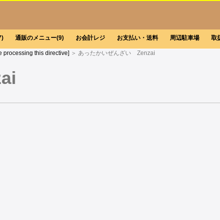
7)
通販のメニュー
(9)
お会計レジ
お支払い・送料
周辺駐車場
取
e processing this directive]
＞ あったかいぜんざい Zenzai
ai